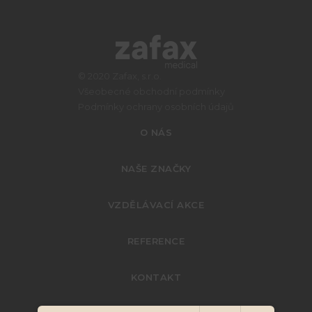
© 2020 Zafax, s.r.o.
Všeobecné obchodní podmínky
Podmínky ochrany osobních údajů
O NÁS
NAŠE ZNAČKY
VZDĚLÁVACÍ AKCE
REFERENCE
KONTAKT