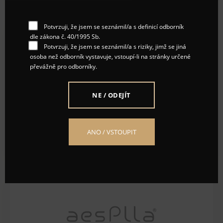
Potvrzuji, že jsem se seznámil/a s definicí odborník
dle zákona č. 40/1995 Sb.
Potvrzuji, že jsem se seznámil/a s riziky, jimž se jiná
osoba než odborník vystavuje, vstoupí-li na stránky určené
převážně pro odborníky.
NE / ODEJÍT
MEZOTERAPEUTICKÉ KOMPLEXY
ANO / VSTOUPIT
VYROBENÉ
PATENTOVANOU TECHNOLOGIÍ CHAC