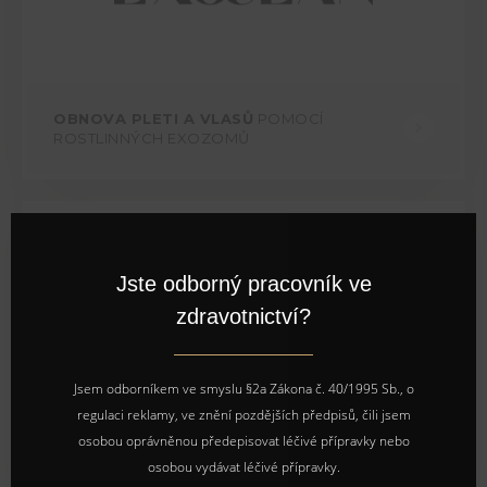
OBNOVA PLETI A VLASŮ
POMOCÍ
ROSTLINNÝCH EXOZOMŮ
Jste odborný pracovník ve
Clos
zdravotnictví?
this
modu
Jsem odborníkem ve smyslu §2a Zákona č. 40/1995 Sb., o
regulaci reklamy, ve znění pozdějších předpisů, čili jsem
ZPEVNĚNÍ POVADLÉ PLETI A
OMLAZENÍ
osobou oprávněnou předepisovat léčivé přípravky nebo
POKOŽKY
osobou vydávat léčivé přípravky.