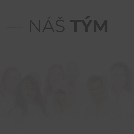
DERMATOLOGIČKA — MEDERMIS
WWW.MEDERMIS.SK
—
NÁŠ
TÝM