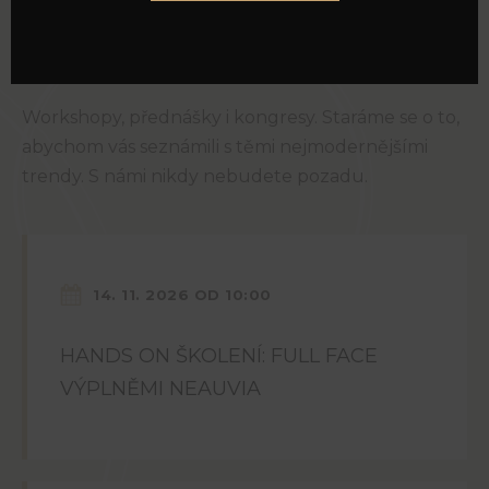
VZDĚLÁVACÍ
—
AKCE
Workshopy, přednášky i kongresy. Staráme se o to,
abychom vás seznámili s těmi nejmodernějšími
trendy. S námi nikdy nebudete pozadu.
14. 11. 2026 OD 10:00
HANDS ON ŠKOLENÍ: FULL FACE
VÝPLNĚMI NEAUVIA