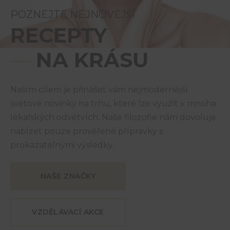
POZNEJTE NEJNOVĚJŠÍ
RECEPTY
—
NA KRÁSU
Naším cílem je přinášet vám nejmodernější
světové novinky na trhu, které lze využít v mnoha
lékařských odvětvích. Naše filozofie nám dovoluje
nabízet pouze prověřené přípravky s
prokazatelnými výsledky.
NAŠE ZNAČKY
VZDĚLÁVACÍ AKCE