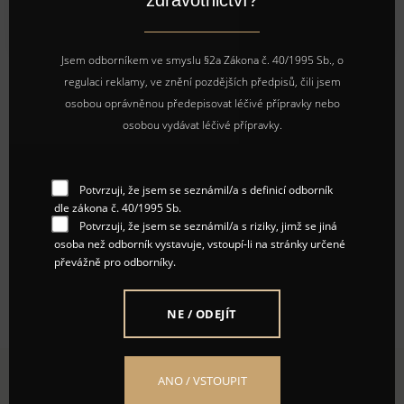
zdravotnictví?
SÍLA POLYNUKLEOTIDŮ
Z LOSOSA PRO
this
ZDRAVOU A ZÁŘIVOU PLEŤ
modu
Jsem odborníkem ve smyslu §2a Zákona č. 40/1995 Sb., o
regulaci reklamy, ve znění pozdějších předpisů, čili jsem
osobou oprávněnou předepisovat léčivé přípravky nebo
osobou vydávat léčivé přípravky.
Potvrzuji, že jsem se seznámil/a s definicí odborník
VŠECHNY
dle zákona č. 40/1995 Sb.
ZNAČKY
Potvrzuji, že jsem se seznámil/a s riziky, jimž se jiná
osoba než odborník vystavuje, vstoupí-li na stránky určené
převážně pro odborníky.
NE / ODEJÍT
ANO / VSTOUPIT