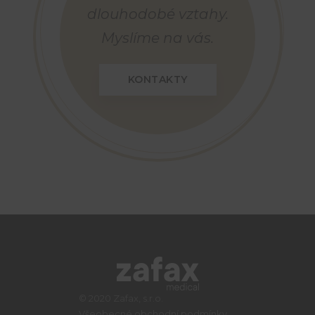
dlouhodobé vztahy.
Myslíme na vás.
KONTAKTY
© 2020 Zafax, s.r.o.
Všeobecné obchodní podmínky